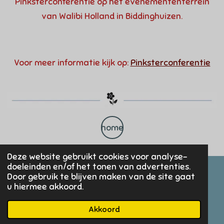
Pinksterconferentie op het evenementen­terrein
van Walibi Holland in Biddinghuizen.
Voor meer informatie kijk op:
Pinksterconferentie
home
Deze website gebruikt cookies voor analyse-
doeleinden en/of het tonen van advertenties.
Door gebruik te blijven maken van de site gaat
u hiermee akkoord.
I
n
© 2024 - 2026 ‘t Bloemenerf B&B / Pluktuin.
Akkoord
s
t