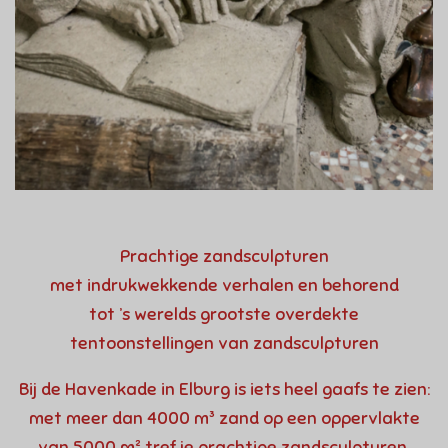
Prachtige
zand
sculpturen
met indrukwekkende verhalen en behorend
tot ’s werelds grootste overdekte
tentoonstellingen van zandsculpturen
Bij de Havenkade in Elburg is iets heel gaafs te zien:
met meer dan 4000 m³ zand op een oppervlakte
van 5000 m² tref je prachtige zandsculpturen.