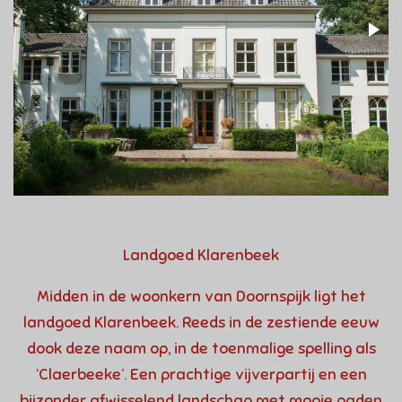
Landgoed Klarenbeek
Midden in de woonkern van Doornspijk ligt het
landgoed Klarenbeek. Reeds in de zestiende eeuw
dook deze naam op, in de toenmalige spelling als
‘Claerbeeke’. Een prachtige vijverpartij en een
bijzonder afwisselend landschap met mooie paden