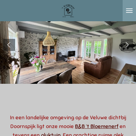
Ga
direct
naar
de
hoofdinhoud
In een landelijke omgeving op de Veluwe dichtbij
Doornspijk ligt onze mooie
B&B ‘t Bloemenerf
en
tevens een
pluktuin
. Een prachtige ruime plek